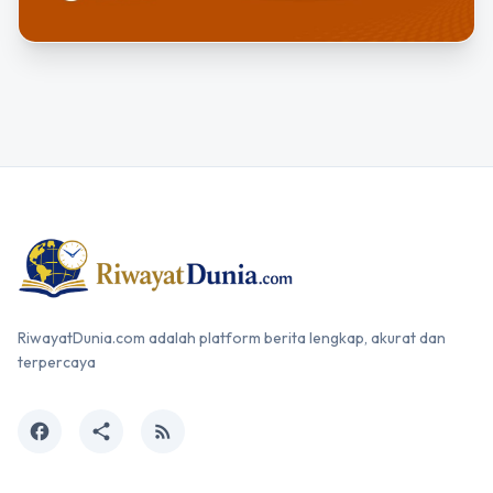
RiwayatDunia.com adalah platform berita lengkap, akurat dan
terpercaya
facebook
share
rss_feed