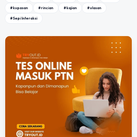
#kupasan
#rincian
#kajian
#ulasan
#Sepi Interaksi