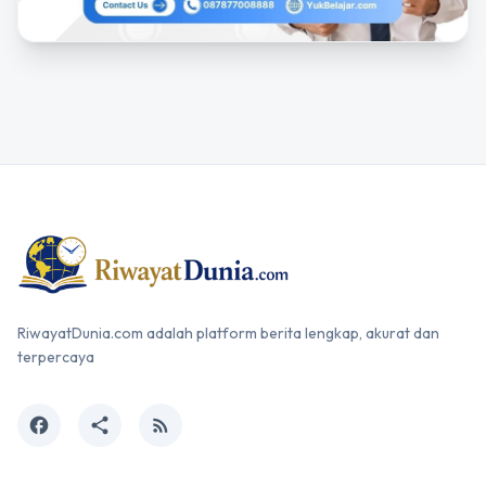
RiwayatDunia.com adalah platform berita lengkap, akurat dan
terpercaya
facebook
share
rss_feed