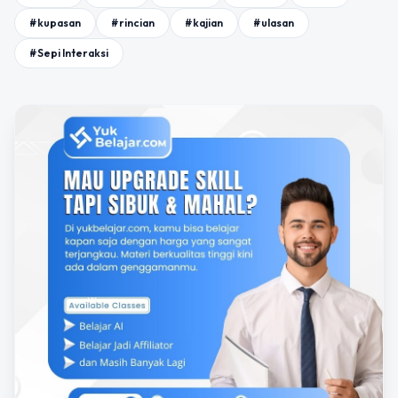
#kupasan
#rincian
#kajian
#ulasan
#Sepi Interaksi