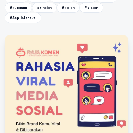
#kupasan
#rincian
#kajian
#ulasan
#Sepi Interaksi