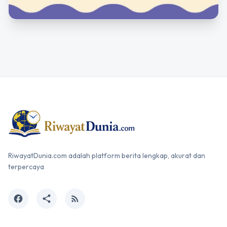
RiwayatDunia.com adalah platform berita lengkap, akurat dan
terpercaya
facebook
share
rss_feed