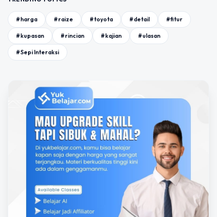
#harga
#raize
#toyota
#detail
#fitur
#kupasan
#rincian
#kajian
#ulasan
#Sepi Interaksi