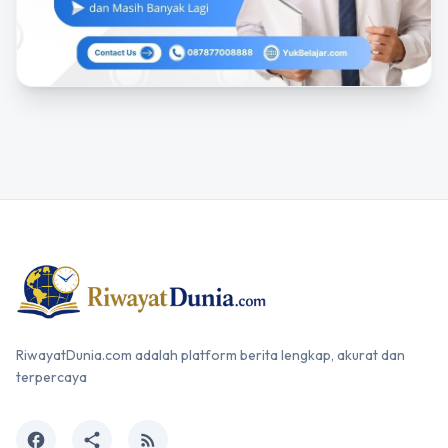
RiwayatDunia.com adalah platform berita lengkap, akurat dan
terpercaya
facebook
share
rss_feed