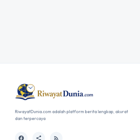
RiwayatDunia.com adalah platform berita lengkap, akurat
dan terpercaya
facebook
share
rss_feed