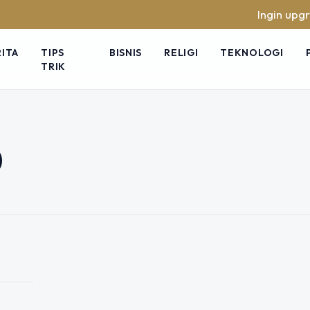
Ingin upgrade 
RITA
TIPS
BISNIS
RELIGI
TEKNOLOGI
TRIK
o Keren Cuma
 Coba Sekarang?
O
iki stok foto studio yang bagus,
adi konten video yang lebih hidup.