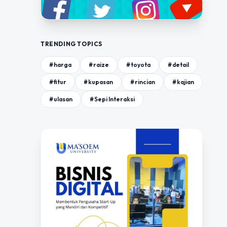
TRENDING TOPICS
#harga
#raize
#toyota
#detail
#fitur
#kupasan
#rincian
#kajian
#ulasan
#Sepi Interaksi