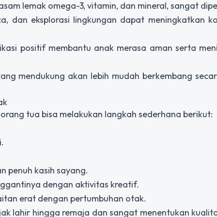
 asam lemak omega-3, vitamin, dan mineral, sangat dipe
aca, dan eksplorasi lingkungan dapat meningkatkan ko
nikasi positif membantu anak merasa aman serta men
 yang mendukung akan lebih mudah berkembang secara
ak
orang tua bisa melakukan langkah sederhana berikut:
.
n penuh kasih sayang.
gantinya dengan aktivitas kreatif.
aitan erat dengan pertumbuhan otak.
k lahir hingga remaja dan sangat menentukan kualita