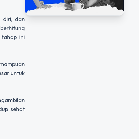
diri, dan
berhitung
tahap ini
Kemampuan
esar untuk
ngambilan
dup sehat