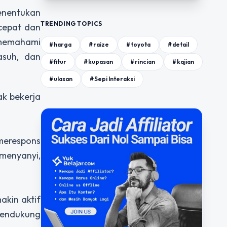
enentukan
TRENDING TOPICS
 cepat dan
 memahami
#harga
#raize
#toyota
#detail
asuh, dan
#fitur
#kupasan
#rincian
#kajian
#ulasan
#Sepi Interaksi
ak bekerja
merespons
 menyanyi,
akin aktif
endukung