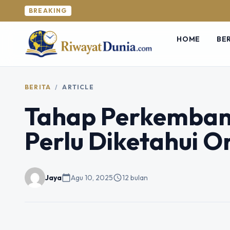
BREAKING
HOME
BE
BERITA
/
ARTICLE
Tahap Perkemban
Perlu Diketahui O
Jaya
calendar_today
Agu 10, 2025
schedule
12 bulan