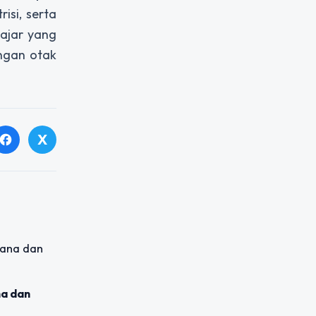
isi, serta
ajar yang
angan otak
X
facebook
a dan