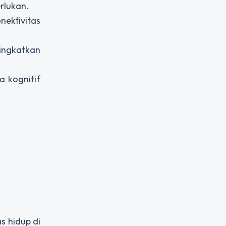
rlukan.
nektivitas
ingkatkan
 kognitif
s hidup di