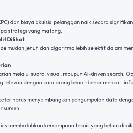
CPC) dan biaya akuisisi pelanggan naik secara signifika
anpa strategi yang matang.
it Dilihat
ence mudah jenuh dan algoritma lebih selektif dalam m
rian
an melalui suara, visual, maupun AI-driven search. Op
ang relevan dengan cara orang benar-benar mencari inf
rketer harus menyeimbangkan pengumpulan data deng
onsumen.
lytics membutuhkan kemampuan teknis yang belum dimili