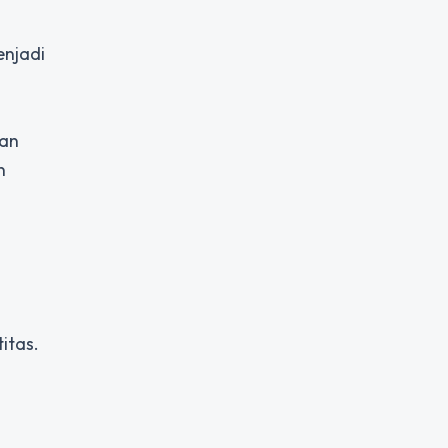
enjadi
kan
n
itas.