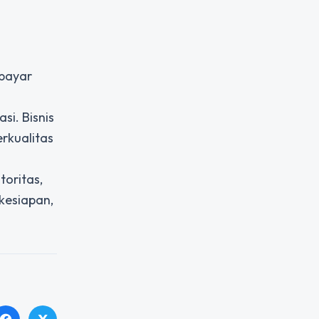
rbayar
si. Bisnis
rkualitas
oritas,
kesiapan,