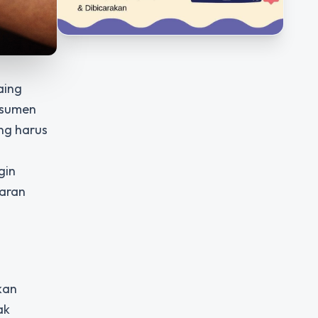
aing
nsumen
ng harus
gin
saran
kan
ak