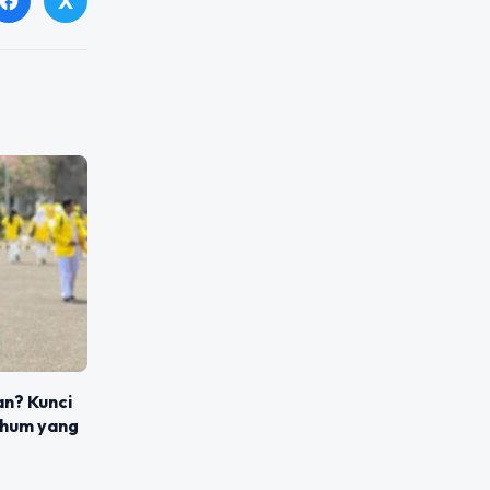
X
facebook
an? Kunci
shum yang