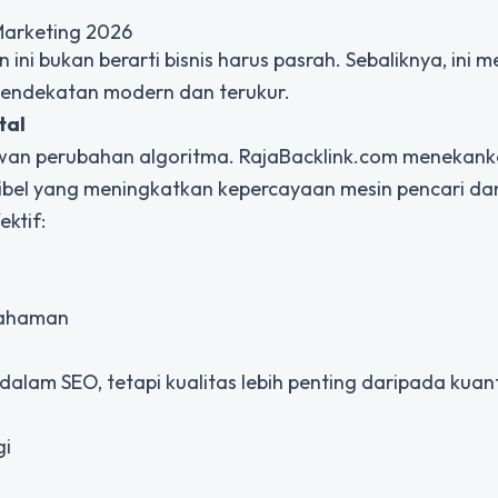
Marketing 2026
ni bukan berarti bisnis harus pasrah. Sebaliknya, ini m
endekatan modern dan terukur.
tal
awan perubahan algoritma. RajaBacklink.com menekan
edibel yang meningkatkan kepercayaan mesin pencari da
ktif:
mahaman
dalam SEO, tetapi kualitas lebih penting daripada kuant
gi