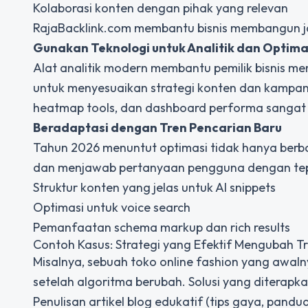
Kolaborasi konten dengan pihak yang relevan
RajaBacklink.com membantu bisnis membangun ja
Gunakan Teknologi untuk Analitik dan Optima
Alat analitik modern membantu pemilik bisnis me
untuk menyesuaikan strategi konten dan kampany
heatmap tools, dan dashboard performa sangat 
Beradaptasi dengan Tren Pencarian Baru
Tahun 2026 menuntut optimasi tidak hanya berbas
dan menjawab pertanyaan pengguna dengan tepat
Struktur konten yang jelas untuk AI snippets
Optimasi untuk voice search
Pemanfaatan schema markup dan rich results
Contoh Kasus: Strategi yang Efektif Mengubah Tr
Misalnya, sebuah toko online fashion yang awal
setelah algoritma berubah. Solusi yang diterapka
Penulisan artikel blog edukatif (tips gaya, pandua