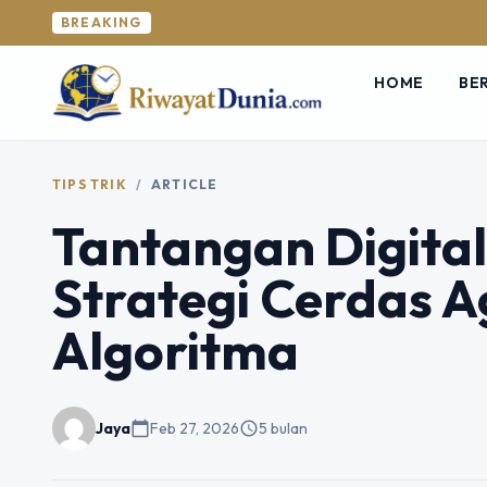
BREAKING
HOME
BE
TIPS TRIK
/
ARTICLE
Tantangan Digital
Strategi Cerdas A
Algoritma
Jaya
calendar_today
Feb 27, 2026
schedule
5 bulan