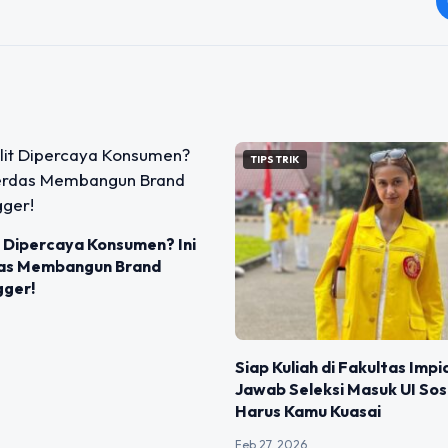
TIPS TRIK
t Dipercaya Konsumen? Ini
as Membangun Brand
gger!
Siap Kuliah di Fakultas Impi
Jawab Seleksi Masuk UI So
Harus Kamu Kuasai
Feb 27, 2026