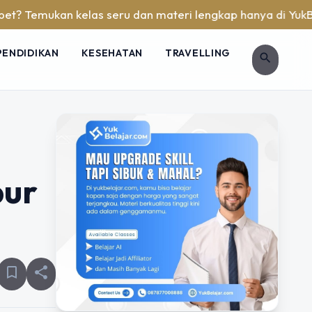
 kelas seru dan materi lengkap hanya di YukBelajar.com. Mul
PENDIDIKAN
KESEHATAN
TRAVELLING
search
bur
bookmark_border
share