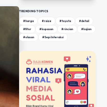
TRENDING TOPICS
#harga
#raize
#toyota
#detail
#fitur
#kupasan
#rincian
#kajian
#ulasan
#Sepi Interaksi