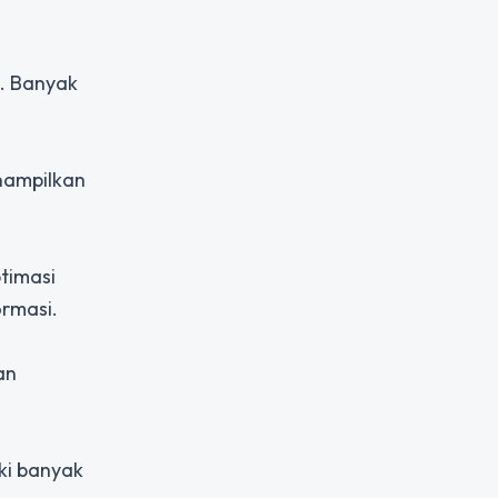
n. Banyak
enampilkan
timasi
ormasi.
an
ki banyak