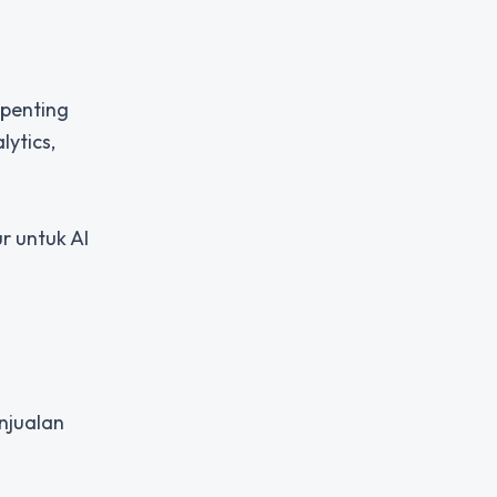
 penting
ytics,
r untuk AI
njualan