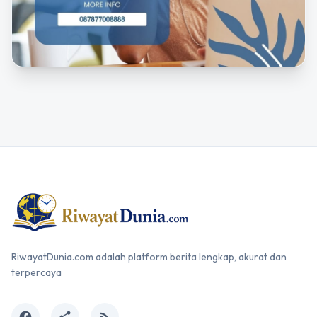
RiwayatDunia.com adalah platform berita lengkap, akurat dan
terpercaya
facebook
share
rss_feed