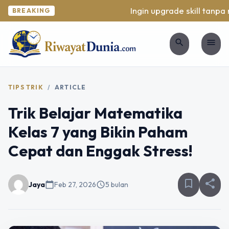
Ingin upgrade skill tanpa ri
BREAKING
search
menu
TIPS TRIK
/
ARTICLE
Trik Belajar Matematika
Kelas 7 yang Bikin Paham
Cepat dan Enggak Stress!
bookmark_border
share
Jaya
calendar_today
Feb 27, 2026
schedule
5 bulan