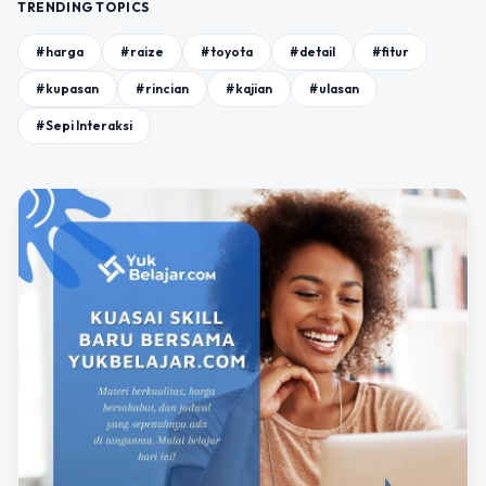
TRENDING TOPICS
#harga
#raize
#toyota
#detail
#fitur
#kupasan
#rincian
#kajian
#ulasan
#Sepi Interaksi