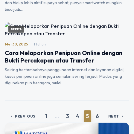
dan hidup lebih aktif supaya sehat, punya smartwatch mungkin
bisa jadi…
BERITA
Mei 30, 2025
•
1 tahun
Cara Melaporkan Penipuan Online dengan
Bukti Percakapan atau Transfer
Seiring bertambahnya penggunaan internet dan layanan digital,
kasus penipuan online juga semakin sering terjadi. Modus yang
digunakan pun beragam, mulai…
1
...
3
4
5
6
PREVIOUS
NEXT
chevron_left
chevron_right