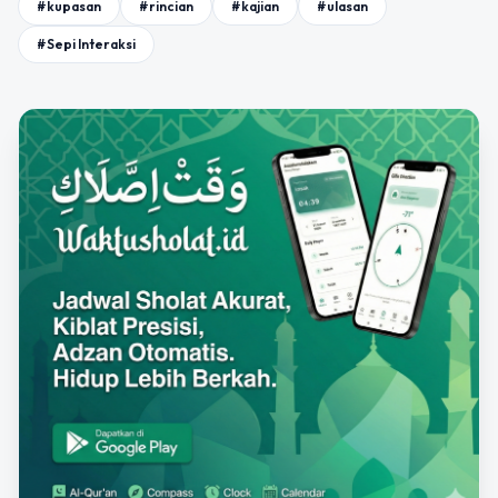
#kupasan
#rincian
#kajian
#ulasan
#Sepi Interaksi