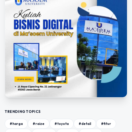
TRENDING TOPICS
#harga
#raize
#toyota
#detail
#fitur