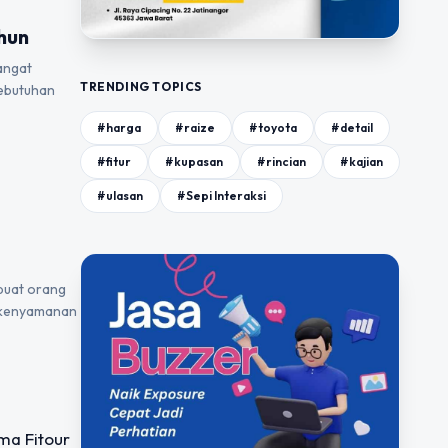
hun
angat
TRENDING TOPICS
kebutuhan
#harga
#raize
#toyota
#detail
#fitur
#kupasan
#rincian
#kajian
#ulasan
#Sepi Interaksi
buat orang
u kenyamanan