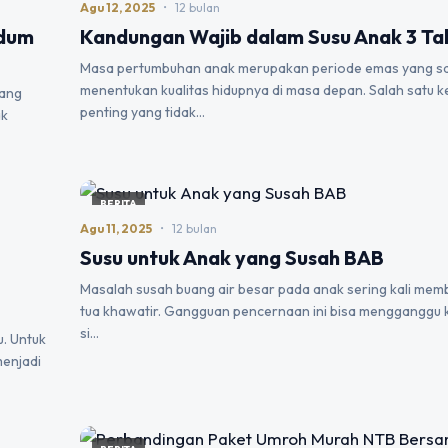
Agu 12, 2025
•
12 bulan
ndum
Kandungan Wajib dalam Susu Anak 3 Ta
Masa pertumbuhan anak merupakan periode emas yang s
menentukan kualitas hidupnya di masa depan. Salah satu 
yang
penting yang tidak…
ak
BERITA
Agu 11, 2025
•
12 bulan
Susu untuk Anak yang Susah BAB
Masalah susah buang air besar pada anak sering kali mem
tua khawatir. Gangguan pencernaan ini bisa menggangg
si…
u. Untuk
menjadi