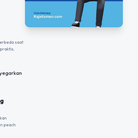
berbeda saat
praktis,
ng
rkan
an peach