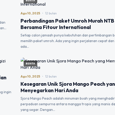
BERITA
Agu 10, 2025
•
12 bulan
Perbandingan Paket Umroh Murah NTB
 dan
Bersama Fitour International
gan…
Setiap calon jamaah punya kebutuhan dan pertimbangan 
memilih paket umroh. Ada yang ingin perjalanan cepat dan 
ada…
BERITA
dan
Agu 10, 2025
•
12 bulan
Kesegaran Unik Sjora Mango Peach ya
Menyegarkan Hari Anda
g ingin
Sjora Mango Peach adalah minuman buah yang menghadi
perpaduan sempurna antara mangga tropis yang manis d
yang segar. Dengan…