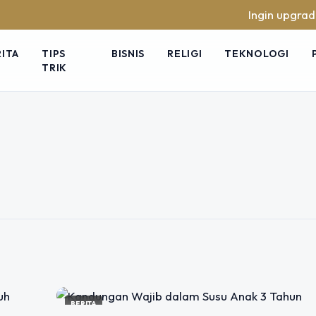
Ingin upgrade skil
RITA
TIPS
BISNIS
RELIGI
TEKNOLOGI
TRIK
Coklat Bergizi
Usia
 favorit di Indonesia, dikenal
nutrisinya yang mendukung energi
BERITA