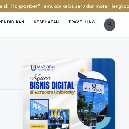
l tanpa ribet? Temukan kelas seru dan materi lengkap hanya 
PENDIDIKAN
KESEHATAN
TRAVELLING
search