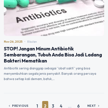
Nov 26, 2025
•
8 bulan
STOP! Jangan Minum Antibiotik
Sembarangan, Tubuh Anda Bisa Jadi Ladang
Bakteri Mematikan
Antibiotik sering dianggap sebagai “obat sakti” yang bisa
menyembuhkan segala jenis penyakit. Banyak orang percaya
bahwa setiap kali demam, batuk,…
1
2
3
4
...
6
PREVIOUS
NEXT
chevron_left
chevron_right