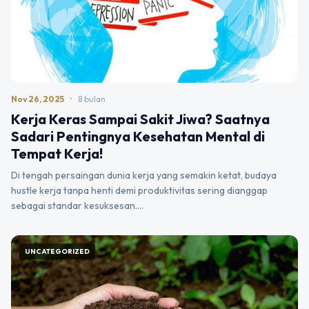
Nov 26, 2025
•
8 bulan
Kerja Keras Sampai Sakit Jiwa? Saatnya
Sadari Pentingnya Kesehatan Mental di
Tempat Kerja!
Di tengah persaingan dunia kerja yang semakin ketat, budaya
hustle kerja tanpa henti demi produktivitas sering dianggap
sebagai standar kesuksesan.…
UNCATEGORIZED