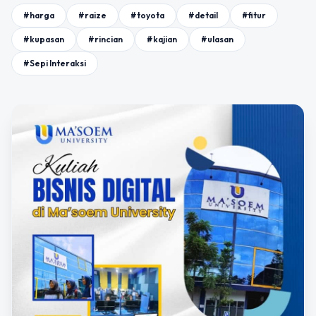
#harga
#raize
#toyota
#detail
#fitur
#kupasan
#rincian
#kajian
#ulasan
#Sepi Interaksi