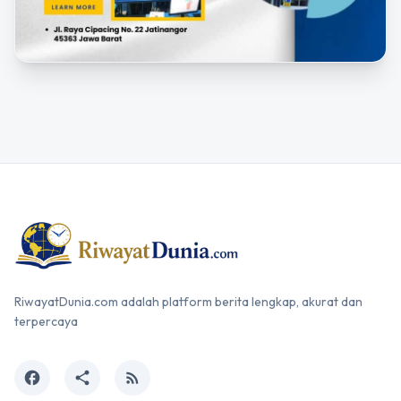
RiwayatDunia.com adalah platform berita lengkap, akurat dan
terpercaya
facebook
share
rss_feed