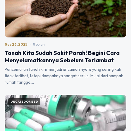
Nov 26, 2025
•
8 bulan
Tanah Kita Sudah Sakit Parah! Begini Cara
Menyelamatkannya Sebelum Terlambat
Pencemaran tanah kini menjadi ancaman nyata yang sering kali
tidak terlihat, tetapi dampaknya sangat serius. Mulai dari sampah
rumah tangga,…
UNCATEGORIZED