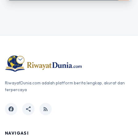
RiwayatDunia.com adalah platform berita lengkap, akurat dan
terpercaya
facebook
share
rss_feed
NAVIGASI