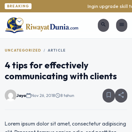
Ingin upgrade skill t
BREAKING
search
menu
UNCATEGORIZED
/
ARTICLE
4 tips for effectively
communicating with clients
bookmark_border
share
Jaya
calendar_today
Nov 26, 2018
schedule
8 tahun
Lorem ipsum dolor sit amet, consectetur adipiscing