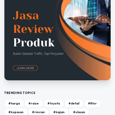
TRENDING TOPICS
#harga
#raize
#toyota
#detail
#fitur
#kupasan
#rincian
#kajian
#ulasan