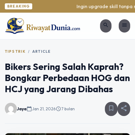
Ingin upgrade skill tanpa ri
BREAKING
search
menu
TIPS TRIK
/
ARTICLE
Bikers Sering Salah Kaprah?
Bongkar Perbedaan HOG dan
HCJ yang Jarang Dibahas
bookmark_border
share
Jaya
calendar_today
Jan 21, 2026
schedule
7 bulan