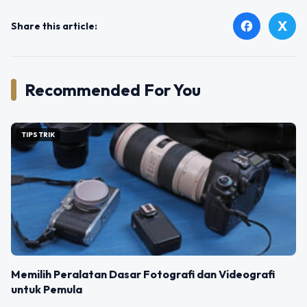
X
facebook
Share this article:
Recommended For You
TIPS TRIK
Memilih Peralatan Dasar Fotografi dan Videografi
untuk Pemula