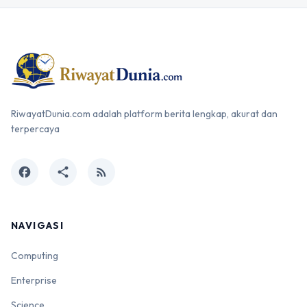
RiwayatDunia.com adalah platform berita lengkap, akurat dan
terpercaya
facebook
share
rss_feed
NAVIGASI
Computing
Enterprise
Science