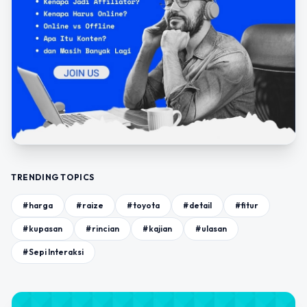
TRENDING TOPICS
#harga
#raize
#toyota
#detail
#fitur
#kupasan
#rincian
#kajian
#ulasan
#Sepi Interaksi