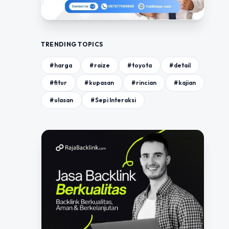
TRENDING TOPICS
#harga
#raize
#toyota
#detail
#fitur
#kupasan
#rincian
#kajian
#ulasan
#Sepi Interaksi