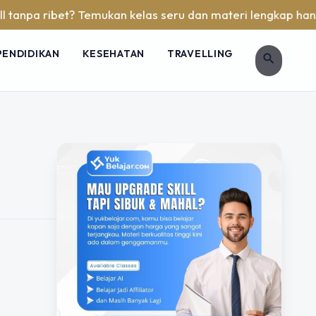
anpa ribet? Temukan kelas seru dan materi lengkap hanya di 
PENDIDIKAN
KESEHATAN
TRAVELLING
search