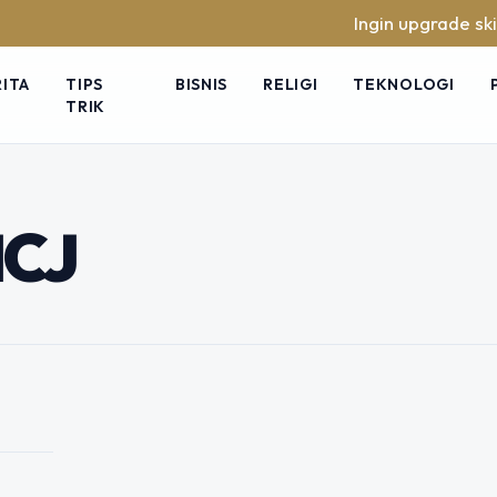
Ingin upgrade skill t
RITA
TIPS
BISNIS
RELIGI
TEKNOLOGI
TRIK
Kaprah? Bongkar
HCJ yang Jarang
CJ
ey-Davidson selalu punya magnet
, tetapi juga soal identitas,