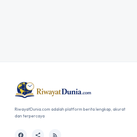
RiwayatDunia.com adalah platform berita lengkap, akurat
dan terpercaya
facebook
share
rss_feed