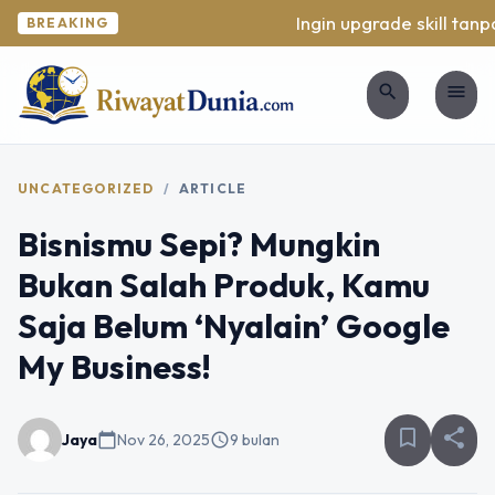
Ingin upgrade skill tanpa
BREAKING
search
menu
UNCATEGORIZED
/
ARTICLE
Bisnismu Sepi? Mungkin
Bukan Salah Produk, Kamu
Saja Belum ‘Nyalain’ Google
My Business!
bookmark_border
share
Jaya
calendar_today
Nov 26, 2025
schedule
9 bulan