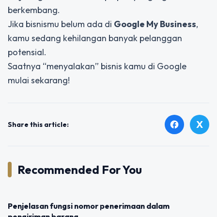
berkembang.
Jika bisnismu belum ada di
Google My Business
,
kamu sedang kehilangan banyak pelanggan
potensial.
Saatnya “menyalakan” bisnis kamu di Google
mulai sekarang!
X
facebook
Share this article:
Recommended For You
UNCATEGORIZED
Penjelasan fungsi nomor penerimaan dalam
pengiriman barang