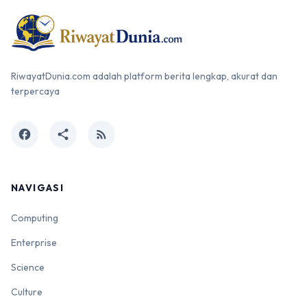
RiwayatDunia.com adalah platform berita lengkap, akurat dan
terpercaya
facebook
share
rss_feed
NAVIGASI
Computing
Enterprise
Science
Culture