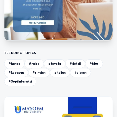
TRENDING TOPICS
#harga
#raize
#toyota
#detail
#fitur
#kupasan
#rincian
#kajian
#ulasan
#Sepi Interaksi