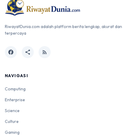
RiwayatDunia.com adalah platform berita lengkap, akurat dan
terpercaya
facebook
share
rss_feed
NAVIGASI
Computing
Enterprise
Science
Culture
Gaming