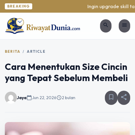
Ingin upgrade skill ta
BREAKING
search
menu
BERITA
/
ARTICLE
Cara Menentukan Size Cincin
yang Tepat Sebelum Membeli
bookmark_border
share
Jaya
calendar_today
Jun 22, 2026
schedule
2 bulan