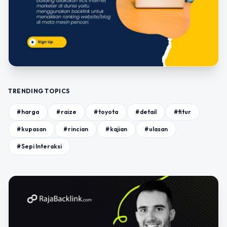
TRENDING TOPICS
#harga
#raize
#toyota
#detail
#fitur
#kupasan
#rincian
#kajian
#ulasan
#Sepi Interaksi