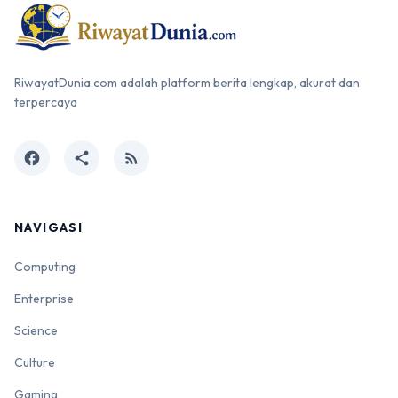
RiwayatDunia.com adalah platform berita lengkap, akurat dan
terpercaya
facebook
share
rss_feed
NAVIGASI
Computing
Enterprise
Science
Culture
Gaming