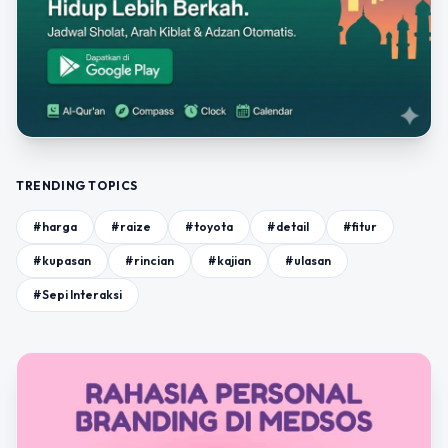
TRENDING TOPICS
#harga
#raize
#toyota
#detail
#fitur
#kupasan
#rincian
#kajian
#ulasan
#Sepi Interaksi