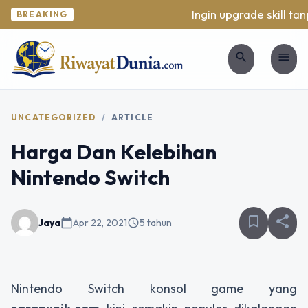
Ingin upgrade skill tanp
BREAKING
search
menu
UNCATEGORIZED
/
ARTICLE
Harga Dan Kelebihan
Nintendo Switch
bookmark_border
share
Jaya
calendar_today
Apr 22, 2021
schedule
5 tahun
Nintendo Switch konsol game yang