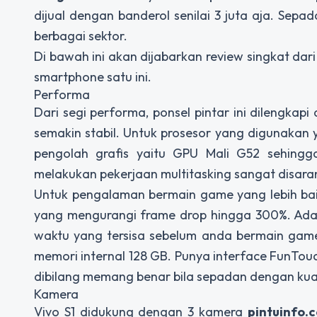
dijual dengan banderol senilai 3 juta aja. Sep
berbagai sektor.
Di bawah ini akan dijabarkan review singkat da
smartphone satu ini.
Performa
Dari segi performa, ponsel pintar ini dilengka
semakin stabil. Untuk prosesor yang digunakan
pengolah grafis yaitu GPU Mali G52 sehingg
melakukan pekerjaan multitasking sangat disar
Untuk pengalaman bermain game yang lebih baik 
yang mengurangi frame drop hingga 300%. Ada
waktu yang tersisa sebelum anda bermain gam
memori internal 128 GB. Punya interface FunTouc
dibilang memang benar bila sepadan dengan kuali
Kamera
Vivo S1 didukung dengan 3 kamera
pintuinfo.