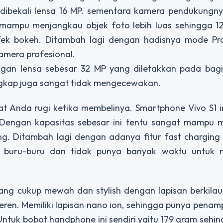
dibekali lensa 16 MP. sementara kamera pendukungny
 mampu menjangkau objek foto lebih luas sehingga 12
fek bokeh. Ditambah lagi dengan hadisnya mode Pr
amera profesional.
ngan lensa sebesar 32 MP yang diletakkan pada bagi
angkap juga sangat tidak mengecewakan.
t Anda rugi ketika membelinya. Smartphone Vivo S1 in
Dengan kapasitas sebesar ini tentu sangat mampu 
ng. Ditambah lagi dengan adanya fitur fast charging
ng buru-buru dan tidak punya banyak waktu untuk
ang cukup mewah dan stylish dengan lapisan berkila
n. Memiliki lapisan nano ion, sehingga punya penam
tuk bobot handphone ini sendiri yaitu 179 gram sehi