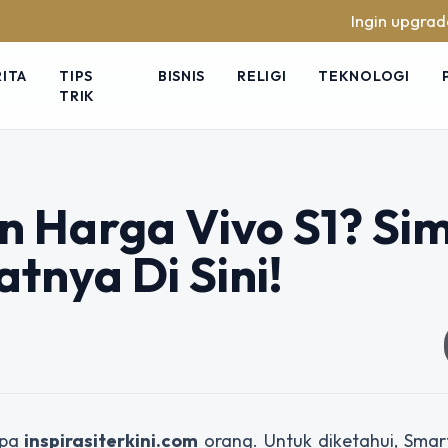
Ingin upgrade skill 
RITA
TIPS
BISNIS
RELIGI
TEKNOLOGI
TRIK
 Harga Vivo S1? Si
tnya Di Sini!
apa
inspirasiterkini.com
orang. Untuk diketahui, Smar