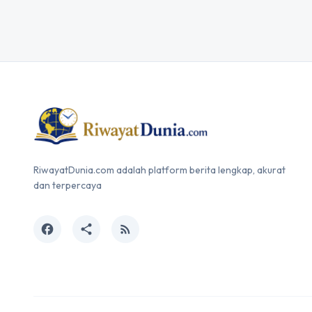
RiwayatDunia.com adalah platform berita lengkap, akurat
dan terpercaya
facebook
share
rss_feed