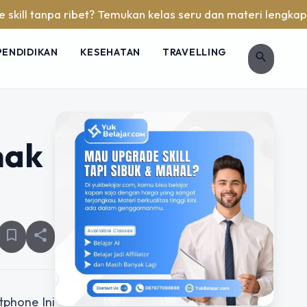
tanpa ribet? Temukan kelas seru dan materi lengkap hanya di
PENDIDIKAN
KESEHATAN
TRAVELLING
search
mak
bookmark_border
share
tphone Ini