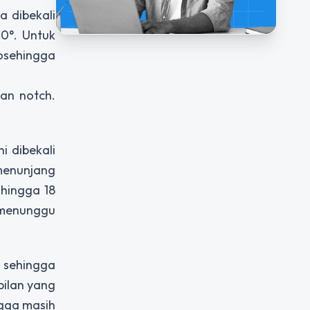
a dibekali
0°. Untuk
osehingga
an notch.
i dibekali
menunjang
 hingga 18
 menunggu
u sehingga
pilan yang
ngga masih