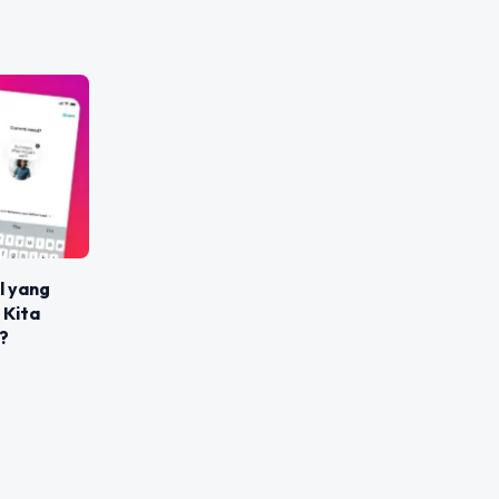
l yang
 Kita
?