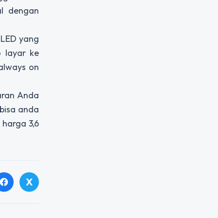
al dengan
MOLED yang
o layar ke
always on
aran Anda
bisa anda
 harga 3,6
X
facebook