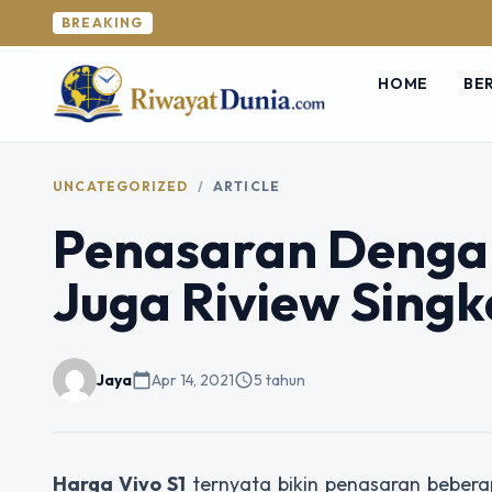
BREAKING
HOME
BE
UNCATEGORIZED
/
ARTICLE
Penasaran Dengan
Juga Riview Singka
Jaya
calendar_today
Apr 14, 2021
schedule
5 tahun
Harga Vivo S1
ternyata bikin penasaran beber