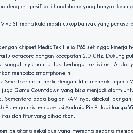
adan dengan spesifikasi handphone yang banyak keung
ri Vivo S1, mana kala masih cukup banyak yang penasa
pi dengan chipset MediaTek Helio P65 sehingga kinerja
 yaitu octacore dengan kecepatan 2.0 GHz. Dukung p
a sangat nyaman untuk berbagai aktivitas. Anda 
ankan mencoba smartphone ini.
Smartphone Ini hadir dengan fitur menarik seperti M
 juga Game Countdown yang bisa menjadi alarm unt
e. Sementara pada bagian RAM-nya, dibekali dengan
h 9 dengan sistem operasi Android Pie 9. Jadi
harga Vi
tas dan fitur yang dihadirkan.
com
belakang sekaligus yang memang sedang menjadi