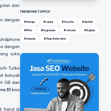
gulan dari
TRENDING TOPICS
ran dengan
#harga
#raize
#toyota
#detail
#fitur
#kupasan
#rincian
#kajian
 handphone
#ulasan
#Sepi Interaksi
ula dengan
yang suka
ulti Turbo
uk banyak
 4 GB dan
vo S1
bisa
 trend di