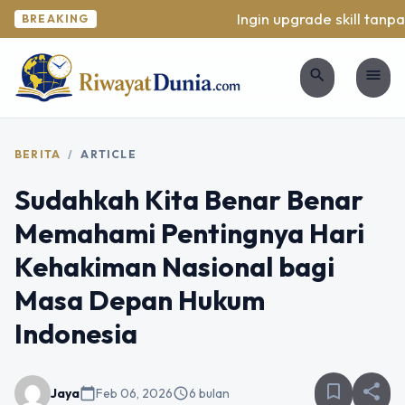
Ingin upgrade skill tanpa 
BREAKING
search
menu
BERITA
/
ARTICLE
Sudahkah Kita Benar Benar
Memahami Pentingnya Hari
Kehakiman Nasional bagi
Masa Depan Hukum
Indonesia
bookmark_border
share
Jaya
calendar_today
Feb 06, 2026
schedule
6 bulan