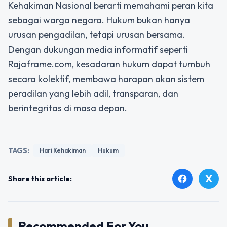
Kehakiman Nasional berarti memahami peran kita
sebagai warga negara. Hukum bukan hanya
urusan pengadilan, tetapi urusan bersama.
Dengan dukungan media informatif seperti
Rajaframe.com, kesadaran hukum dapat tumbuh
secara kolektif, membawa harapan akan sistem
peradilan yang lebih adil, transparan, dan
berintegritas di masa depan.
TAGS:
Hari Kehakiman
Hukum
X
facebook
Share this article:
Recommended For You