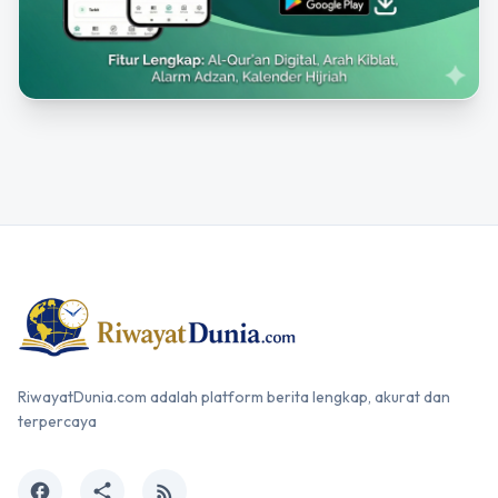
RiwayatDunia.com adalah platform berita lengkap, akurat dan
terpercaya
facebook
share
rss_feed