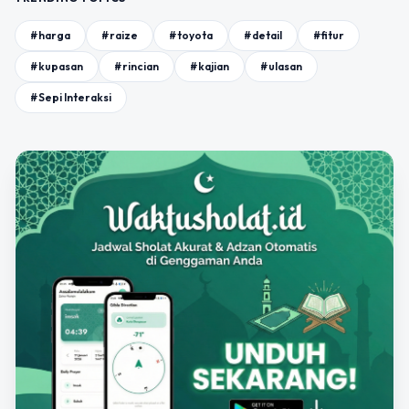
#harga
#raize
#toyota
#detail
#fitur
#kupasan
#rincian
#kajian
#ulasan
#Sepi Interaksi