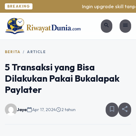
Ingin upgrade skill tanpa
BREAKING
search
menu
BERITA
/
ARTICLE
5 Transaksi yang Bisa
Dilakukan Pakai Bukalapak
Paylater
bookmark_border
share
Jaya
calendar_today
Apr 17, 2024
schedule
2 tahun