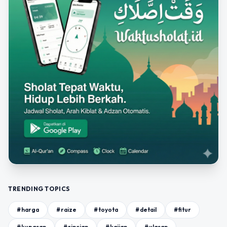
TRENDING TOPICS
#harga
#raize
#toyota
#detail
#fitur
#kupasan
#rincian
#kajian
#ulasan