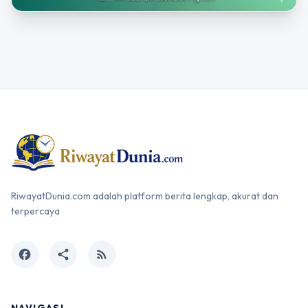
RiwayatDunia.com adalah platform berita lengkap, akurat dan
terpercaya
facebook
share
rss_feed
NAVIGASI