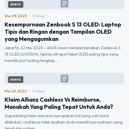
article
BERITA
Mei 29, 2023
•
3 tahun
Kesempurnaan Zenbook S 13 OLED: Laptop
Tipis dan Ringan dengan Tampilan OLED
yang Mengagumkan
Jakarta, 22 Mei 2023 – ASUS resmi memperkenalkan Zenbook S
13 OLED (UX5304), laptop ultraportabel OLED paling tipis yang
memiliki port paling lengkap.…
article
BERITA
Mei 25, 2023
•
3 tahun
Klaim Allianz Cashless Vs Reimburse,
Manakah Yang Paling Tepat Untuk Anda?
Siapa bilang klaim asuransi merupakan hal yang sulit untuk
dilakukan, nyatanya tidak asalkan Anda memilih perusahaan yang
tepat dan sistem…