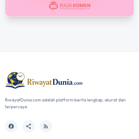
RiwayatDunia.com adalah platform berita lengkap, akurat dan
terpercaya
facebook
share
rss_feed