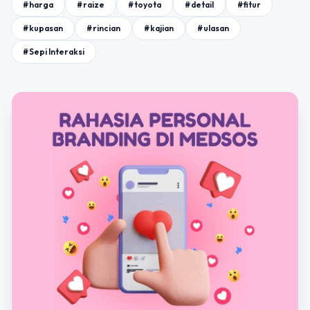
#harga
#raize
#toyota
#detail
#fitur
#kupasan
#rincian
#kajian
#ulasan
#Sepi Interaksi