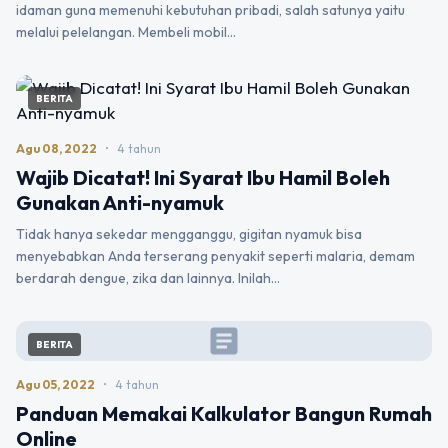
idaman guna memenuhi kebutuhan pribadi, salah satunya yaitu
melalui pelelangan. Membeli mobil…
BERITA
Agu 08, 2022
•
4 tahun
Wajib Dicatat! Ini Syarat Ibu Hamil Boleh
Gunakan Anti-nyamuk
Tidak hanya sekedar mengganggu, gigitan nyamuk bisa
menyebabkan Anda terserang penyakit seperti malaria, demam
berdarah dengue, zika dan lainnya. Inilah…
article
BERITA
Agu 05, 2022
•
4 tahun
Panduan Memakai Kalkulator Bangun Rumah
Online