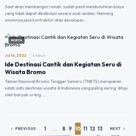
Saat akan membangun rumah, sudah pasti membutuhkan biaya
yang tidak dapat dikalkulasi secara asal-asalan. Memang
umumnya jasa kontraktor atau developer,…
BERITA
Jul 16, 2022
•
4 tahun
Ide Destinasi Cantik dan Kegiatan Seru di
Wisata Bromo
Taman Nasional Bromo Tengger Semeru (TNBTS) merupakan
salah satu destinasi wisata di Indonesia yang paling sering dituju
oleh banyak orang.…
1
...
8
9
10
11
12
13
PREVIOUS
NEXT
chevron_left
chevron_right