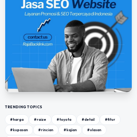
TRENDING TOPICS
#harga
#raize
#toyota
#detail
#fitur
#kupasan
#rincian
#kajian
#ulasan