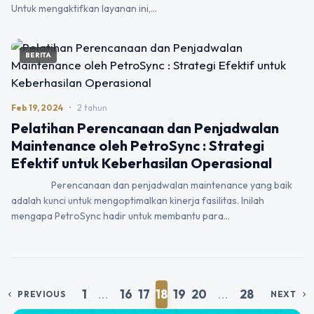
Untuk mengaktifkan layanan ini,…
BERITA
Feb 19, 2024
•
2 tahun
Pelatihan Perencanaan dan Penjadwalan
Maintenance oleh PetroSync : Strategi
Efektif untuk Keberhasilan Operasional
Perencanaan dan penjadwalan maintenance yang baik
adalah kunci untuk mengoptimalkan kinerja fasilitas. Inilah
mengapa PetroSync hadir untuk membantu para…
1
...
16
17
18
19
20
...
28
PREVIOUS
NEXT
chevron_left
chevron_right