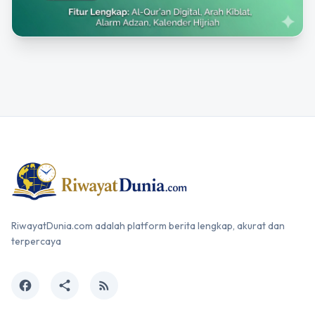
RiwayatDunia.com adalah platform berita lengkap, akurat dan
terpercaya
facebook
share
rss_feed