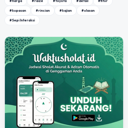
#harga
#raize
#toyota
#detail
#fitur
#kupasan
#rincian
#kajian
#ulasan
#Sepi Interaksi