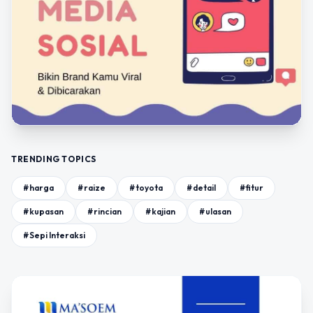
TRENDING TOPICS
#harga
#raize
#toyota
#detail
#fitur
#kupasan
#rincian
#kajian
#ulasan
#Sepi Interaksi