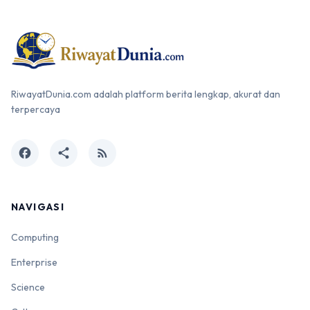
RiwayatDunia.com adalah platform berita lengkap, akurat dan
terpercaya
facebook
share
rss_feed
NAVIGASI
Computing
Enterprise
Science