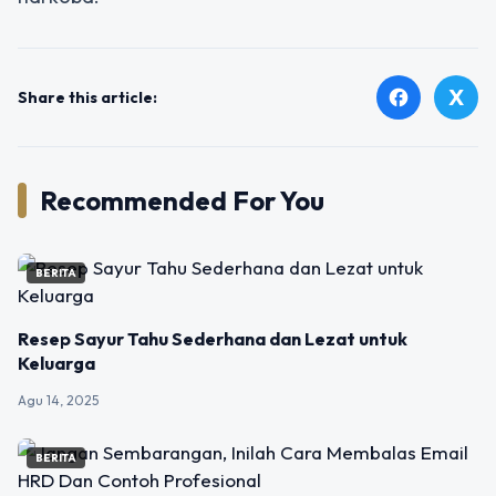
X
facebook
Share this article:
Recommended For You
BERITA
Resep Sayur Tahu Sederhana dan Lezat untuk
Keluarga
Agu 14, 2025
BERITA