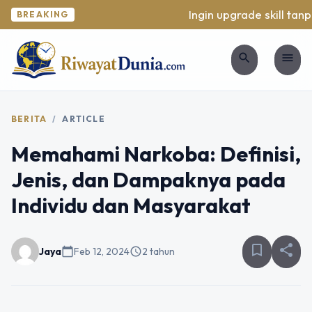
Ingin upgrade skill tanpa
BREAKING
search
menu
BERITA
/
ARTICLE
Memahami Narkoba: Definisi,
Jenis, dan Dampaknya pada
Individu dan Masyarakat
bookmark_border
share
Jaya
calendar_today
Feb 12, 2024
schedule
2 tahun