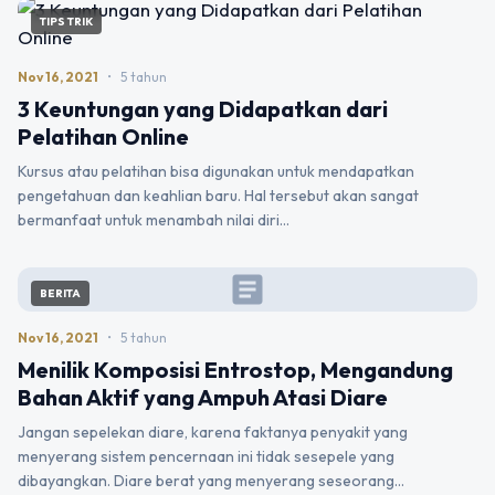
TIPS TRIK
Nov 16, 2021
•
5 tahun
3 Keuntungan yang Didapatkan dari
Pelatihan Online
Kursus atau pelatihan bisa digunakan untuk mendapatkan
pengetahuan dan keahlian baru. Hal tersebut akan sangat
bermanfaat untuk menambah nilai diri…
article
BERITA
Nov 16, 2021
•
5 tahun
Menilik Komposisi Entrostop, Mengandung
Bahan Aktif yang Ampuh Atasi Diare
Jangan sepelekan diare, karena faktanya penyakit yang
menyerang sistem pencernaan ini tidak sesepele yang
dibayangkan. Diare berat yang menyerang seseorang…