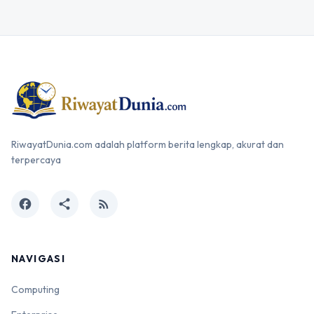
RiwayatDunia.com adalah platform berita lengkap, akurat dan
terpercaya
facebook
share
rss_feed
NAVIGASI
Computing