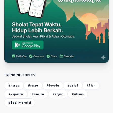
TRENDING TOPICS
#harga
#raize
#toyota
#detail
#fitur
#kupasan
#rincian
#kajian
#ulasan
#Sepi Interaksi